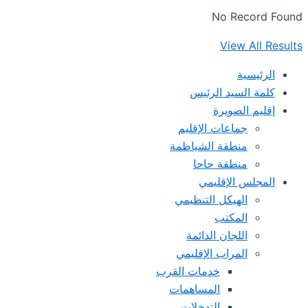
No Record Found
View All Results
الرئيسية
كلمة السيد الرئيس
إقليم الصويرة
جماعات الإقليم
منطقة الشياظمة
منطقة حاحا
المجلس الإقليمي
الهيكل التنظيمي
المكتب
اللجان الدائمة
المراب الإقليمي
خدمات القرب
المساهمات
التدخلات