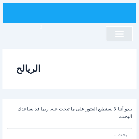
البحث
خطي
عن:
لى
لمحتوى
برنامج تنمية الإقليم
نصوص قانونية
كلمة السيد الرئيس
إقليم الصويرة
المجلس الإقليمي
أنشطة المجلس
المكتبة الإلكترونية
الريالح
يبدو أننا لا نستطيع العثور على ما تبحث عنه. ربما قد يساعدك
البحث.