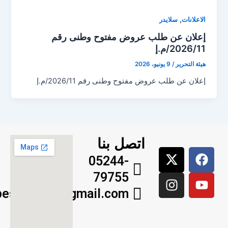
,
الاعلانات
سلايدر
إعلان عن طلب عروض مفتوح وطنى رقم
2026/11/م.إ
هيئة التحرير
/
9 يونيو، 2026
إعلان عن طلب عروض مفتوح وطنى رقم 2026/11/م.إ
اتصل بنا
X
I
Y
F
05244-
n
-
o
a
79755
s
t
u
c
w
t
e
t
pessaouira@gmail.com
a
i
b
u
g
t
b
o