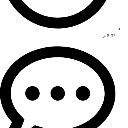
8:37 م