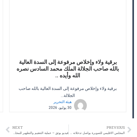
برقية ولاء وإخلاص مرفوعة إلى السدة العالية
بالله صاحب الجلالة الملك محمد السادس نصره
الله وأيده ..
برقية ولاء وإخلاص مرفوعة إلى السدة العالية بالله صاحب
الجلالة...
هيئة التحرير
30 يوليو، 2026
NEXT
PREVIOUS
ext
Prev
المجلس الاقليمي للصويرة يواصل تدخلاته في اطار جائحة كرونا بمشروع اشغال تهيئة المختبر الاقليمي و إقامة الطبيب بالمستشفى الاقليمي بالصويرة
فيديو يوثق – عملية التعقيم والتطهير للمجلس الاقليمي للصويرة اثر تدخله في اطار جائحة كرونا في حي تافوكت امتداد وجماعة اوناغة