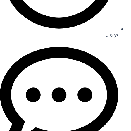
5:37 م