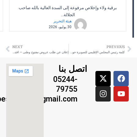
برقية ولاء وإخلاص مرفوعة إلى السدة العالية بالله صاحب
الجلالة...
هيئة التحرير
30 يوليو، 2026
NEXT
PREVIOUS
ext
Prev
كلمة رئيس المجلس الإقليمي للصويرة حول أشغال ورشة العمل الجهوية حول الملك العمومي البحري
إعلان عن طلب عروض مفتوح وطنى – اقتناء حافلات للنقل المدرسي لفائدة مجلس إقليم الصويرة.
اتصل بنا
X
I
Y
F
05244-
n
-
o
a
79755
s
t
u
c
w
t
e
t
pessaouira@gmail.com
a
i
b
u
g
t
b
o
t
r
o
e
e
a
k
m
r