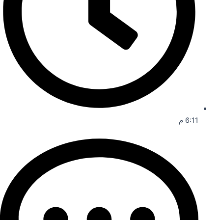
6:11 م