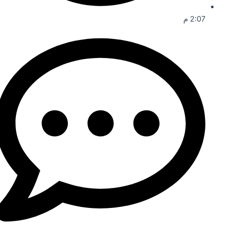
2:07 م