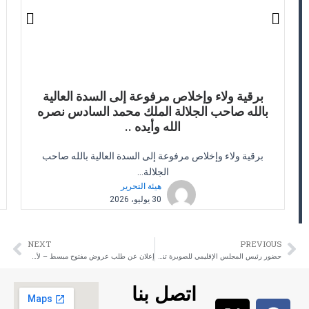
برقية ولاء وإخلاص مرفوعة إلى السدة العالية
بالله صاحب الجلالة الملك محمد السادس نصره
الله وأيده ..
برقية ولاء وإخلاص مرفوعة إلى السدة العالية بالله صاحب
الجلالة...
هيئة التحرير
30 يوليو، 2026
NEXT
PREVIOUS
ext
Prev
حضور رئيس المجلس الإقليمي للصويرة تنصيب قضاة جدد بالمحكمة الابتدائية بالصويرة يومه الثلاثاء 05 مارس 2024 ،تنصيب ثلاثة قضاة جدد، بالمحكمة الإبتدائية بالصويرة.
إعلان عن طلب عروض مفتوح مبسط – لأجل: إنجاز مراقبة جودة أشغال الدراسات التقنية وتتبع أشغال بناء مقر مجموعة الجماعات الترابية “أركان” لتدبير حفظ الصحة بجماعتي سميمو وتمنار إقليم الصويرة.
اتصل بنا
X
I
Y
F