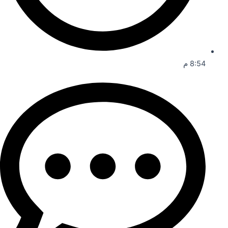
8:54 م